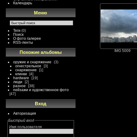
Календарь
Меню
Теги
(0)
Поиск
О фото галерее
RSS-ленты
IMG 5009
Похожие альбомы
оружие и снаряжение
3
огнестрельное
3
снаряжение
1
клинки
4
hardware
19
люди
2
разное
38
пейзажи и художственное фото
47
Вход
Авторизация
Быстрый вход
Имя пользователя