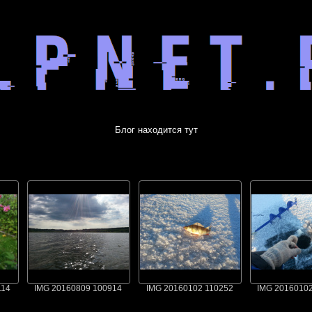
Блог находится тут
114
IMG 20160809 100914
IMG 20160102 110252
IMG 2016010