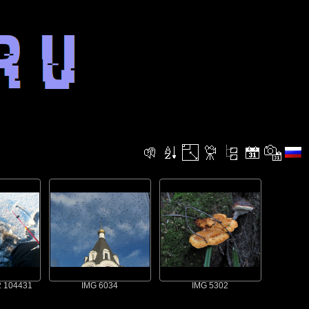
2 104431
IMG 6034
IMG 5302