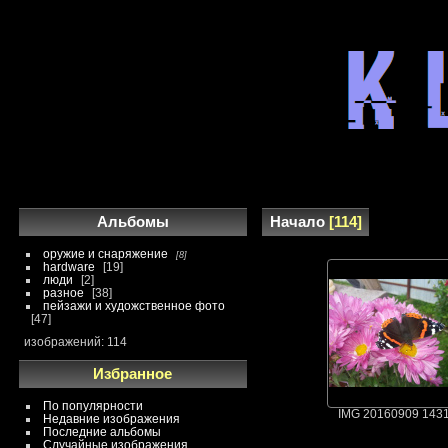
Альбомы
Начало
114
оружие и снаряжение
8
hardware
19
люди
2
разное
38
пейзажи и художственное фото
47
изображений: 114
Избранное
По популярности
IMG 20160909 143
Недавние изображения
Последние альбомы
Случайные изображения