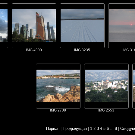
IMG 4990
IMG 3235
IMG 31
IMG 2708
IMG 2553
Первая
|
Предыдущая
|
1
2
3
4
5
6
...
8
|
Следу