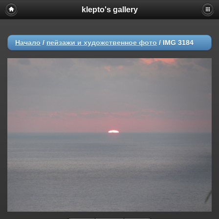
klepto's gallery
Начало
/
пейзажи и художственное фото
/
IMG 3184