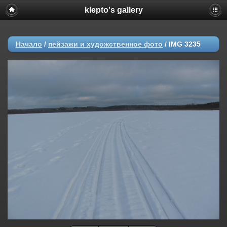
klepto's gallery
Начало
/
пейзажи и художственное фото
/
IMG 3235