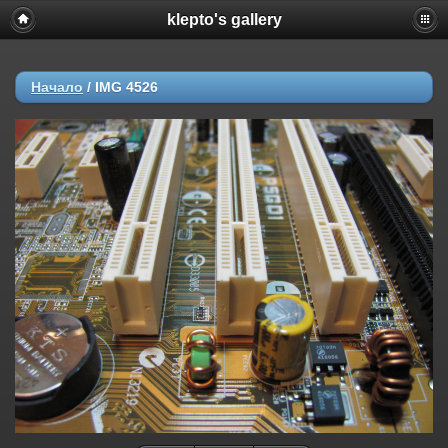
klepto's gallery
Начало
/
IMG 4526